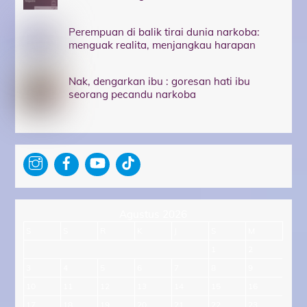
Perempuan di balik tirai dunia narkoba:
menguak realita, menjangkau harapan
Nak, dengarkan ibu : goresan hati ibu
seorang pecandu narkoba
Agustus 2026
S
S
R
K
J
S
M
1
2
3
4
5
6
7
8
9
10
11
12
13
14
15
16
17
18
19
20
21
22
23