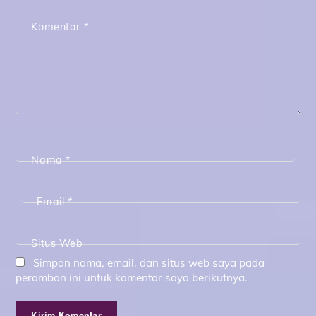
Komentar
*
Nama
*
Email
*
Situs Web
Simpan nama, email, dan situs web saya pada
peramban ini untuk komentar saya berikutnya.