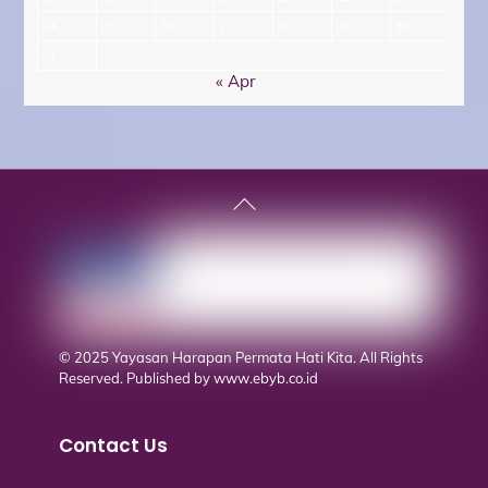
24
25
26
27
28
29
30
31
« Apr
Back
To
Top
© 2025 Yayasan Harapan Permata Hati Kita. All Rights
Reserved. Published by
www.ebyb.co.id
Contact Us